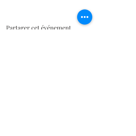
Partager cet événement
Me contacter
Cécile Baudin Taric
Château de Renens-sur-Roche
Chemin de la Roche 11